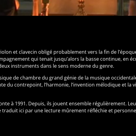
iolon et clavecin obligé probablement vers la fin de l’époque 
pagnement qui tenait jusqu’alors la basse continue, en écr
r deux instruments dans le sens moderne du genre.
que de chambre du grand génie de la musique occidentale, 
te du contrepoint, l’harmonie, l’invention mélodique et la v
onte à 1991. Depuis, ils jouent ensemble régulièrement. Le
e traduit ici par une lecture mûrement réfléchie et personne