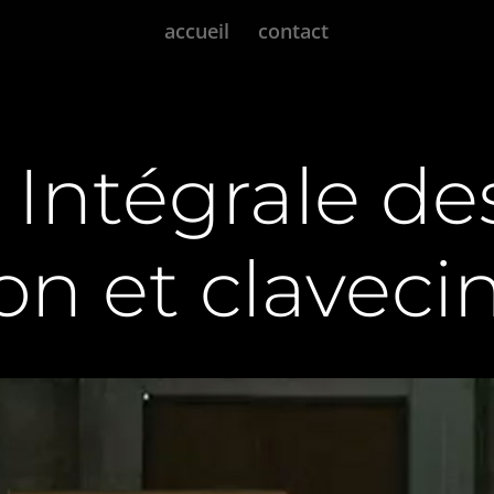
accueil
contact
 Intégrale de
on et claveci