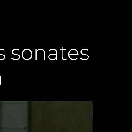
s sonates
n